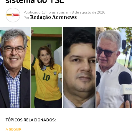
sistema do TSE
Publicado
13 horas atrás
em
8 de agosto de 2026
Redação Acrenews
Por
TÓPICOS RELACIONADOS:
A SEGUIR