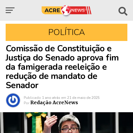
POLÍTICA
Comissão de Constituição e
Justiça do Senado aprova fim
da famigerada reeleição e
redução de mandato de
Senador
Publicado
1 ano atrás
em
21 de maio de 2025
Redação AcreNews
Por