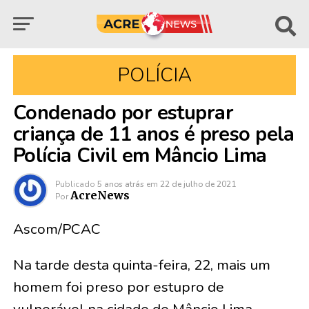
POLÍCIA
Condenado por estuprar
criança de 11 anos é preso pela
Polícia Civil em Mâncio Lima
Publicado
5 anos atrás
em
22 de julho de 2021
AcreNews
Por
Ascom/PCAC
Na tarde desta quinta-feira, 22, mais um
homem foi preso por estupro de