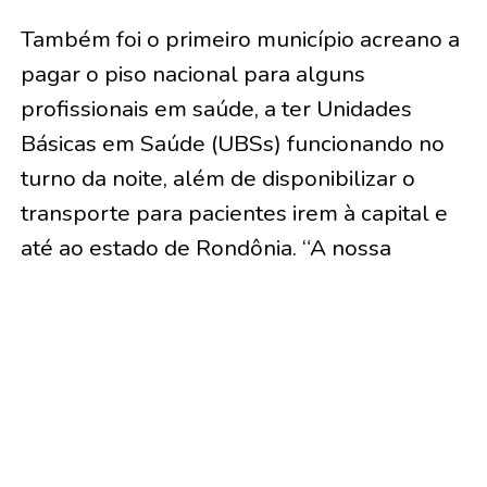
Também foi o primeiro município acreano a
pagar o piso nacional para alguns
profissionais em saúde, a ter Unidades
Básicas em Saúde (UBSs) funcionando no
turno da noite, além de disponibilizar o
transporte para pacientes irem à capital e
até ao estado de Rondônia. “A nossa
filosofia de trabalho é o acolhimento e
depois a resolutividade”, declarou o
secretário de Saúde, Sérgio Mesquita, de
41 anos, que também é o vice-prefeito do
município.