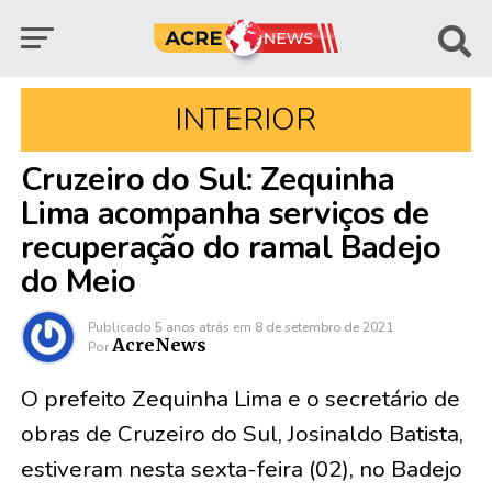
INTERIOR
Cruzeiro do Sul: Zequinha
Lima acompanha serviços de
recuperação do ramal Badejo
do Meio
Publicado
5 anos atrás
em
8 de setembro de 2021
AcreNews
Por
O prefeito Zequinha Lima e o secretário de
obras de Cruzeiro do Sul, Josinaldo Batista,
estiveram nesta sexta-feira (02), no Badejo