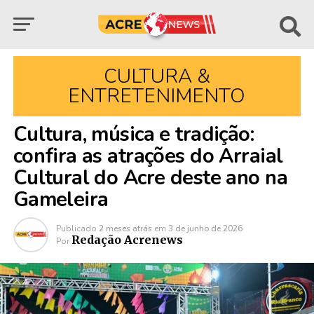
CULTURA &
ENTRETENIMENTO
Cultura, música e tradição:
confira as atrações do Arraial
Cultural do Acre deste ano na
Gameleira
Publicado
2 meses atrás
em
3 de junho de 2026
Redação Acrenews
Por