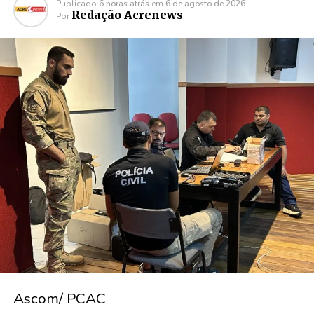
Publicado
6 horas atrás
em
6 de agosto de 2026
Redação Acrenews
Por
Ascom/ PCAC