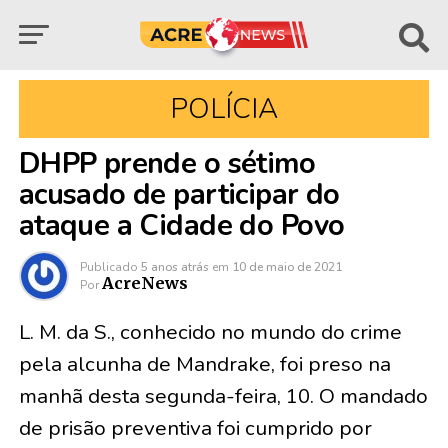
POLÍCIA
DHPP prende o sétimo
acusado de participar do
ataque a Cidade do Povo
Publicado
5 anos atrás
em
10 de maio de 2021
AcreNews
Por
L. M. da S., conhecido no mundo do crime
pela alcunha de Mandrake, foi preso na
manhã desta segunda-feira, 10. O mandado
de prisão preventiva foi cumprido por