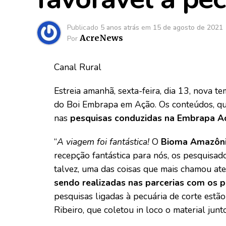
Publicado
5 anos atrás
em
15 de agosto de 2021
AcreNews
Por
Canal Rural
Estreia amanhã, sexta-feira, dia 13, nova t
do Boi Embrapa em Ação. Os conteúdos, que
nas
pesquisas conduzidas na Embrapa A
“
A viagem foi fantástica!
O
Bioma Amazôn
recepção fantástica para nós, os pesquisa
talvez, uma das coisas que mais chamou ate
sendo realizadas nas parcerias com os 
pesquisas ligadas à pecuária de corte estão
Ribeiro, que coletou in loco o material junt