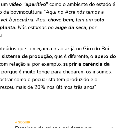
m um
vídeo “aperitivo”
como o ambiente do estado é
o da bovinocultura. “
Aqui no Acre nós temos a
vel à pecuária
. Aqui
chove bem
, tem um
solo
 planta
. Nós estamos no
auge da seca
, por
u.
nteúdos que começam a ir ao ar já no Giro do Boi
o
sistema de produção
, que é diferente, o
apelo do
s com relação a, por exemplo,
suprir a carência da
, porque é muito longe para chegarem os insumos.
ostrar como o pecuarista tem produzido e o
resceu mais de 20% nos últimos três anos”,
A SEGUIR