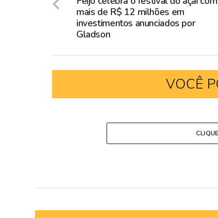
Feijó celebra o festival do açaí com
mais de R$ 12 milhões em
investimentos anunciados por
Gladson
VOCÊ P
CLIQU