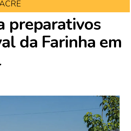
ACRE
a preparativos
val da Farinha em
l