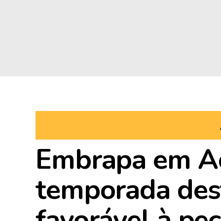
Embrapa em Aç
temporada des
favorável à pe