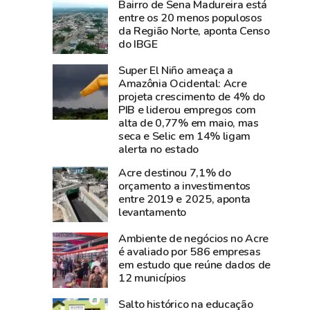
Bairro de Sena Madureira está
e
perde
entre os 20 menos populosos
diz
Carlos
da Região Norte, aponta Censo
que
Pinto,
do IBGE
show
criador
Super El Niño ameaça a
da
do
Amazônia Ocidental: Acre
cantora
Shampoo
projeta crescimento de 4% do
foi
Esperança
PIB e liderou empregos com
um
e
alta de 0,77% em maio, mas
seca e Selic em 14% ligam
dos
símbolo
alerta no estado
grandes
do
sucesso
empreendedorismo
Acre destinou 7,1% do
orçamento a investimentos
da
amazônico
entre 2019 e 2025, aponta
Expoacre
levantamento
2026
Ambiente de negócios no Acre
é avaliado por 586 empresas
em estudo que reúne dados de
12 municípios
Salto histórico na educação