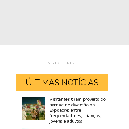
ADVERTISEMENT
ÚLTIMAS NOTÍCIAS
Visitantes tiram proveito do
Mailza
Blog
parque de diversão da
Expoacre; entre
tieta
do
frequentadores, crianças,
Ana
Accioly:
jovens e adultos
Castela
Tarauacá