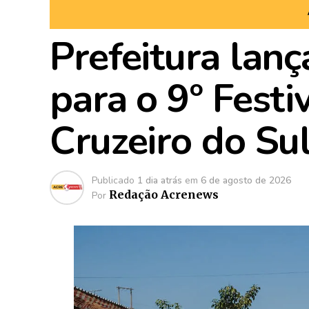
Prefeitura lanç
para o 9º Festi
Cruzeiro do Su
Publicado
1 dia atrás
em
6 de agosto de 2026
Redação Acrenews
Por