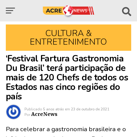
CULTURA &
ENTRETENIMENTO
‘Festival Fartura Gastronomia
Du Brasil’ terá participação de
mais de 120 Chefs de todos os
Estados nas cinco regiões do
país
Publicado
5 anos atrás
em
23 de outubro de 2021
AcreNews
Por
Para celebrar a gastronomia brasileira e o