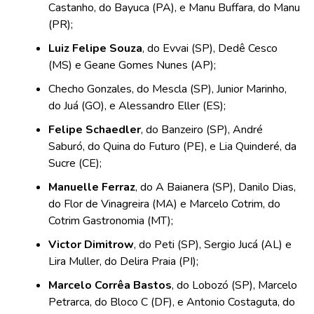
Castanho, do Bayuca (PA), e Manu Buffara, do Manu
(PR);
Luiz Felipe Souza
, do Evvai (SP), Dedê Cesco
(MS) e Geane Gomes Nunes (AP);
Checho Gonzales, do Mescla (SP), Junior Marinho,
do Juá (GO), e Alessandro Eller (ES);
Felipe Schaedler
, do Banzeiro (SP), André
Saburó, do Quina do Futuro (PE), e Lia Quinderé, da
Sucre (CE);
Manuelle Ferraz
, do A Baianera (SP), Danilo Dias,
do Flor de Vinagreira (MA) e Marcelo Cotrim, do
Cotrim Gastronomia (MT);
Victor Dimitrow
, do Peti (SP), Sergio Jucá (AL) e
Lira Muller, do Delira Praia (PI);
Marcelo Corrêa Bastos
, do Lobozó (SP), Marcelo
Petrarca, do Bloco C (DF), e Antonio Costaguta, do