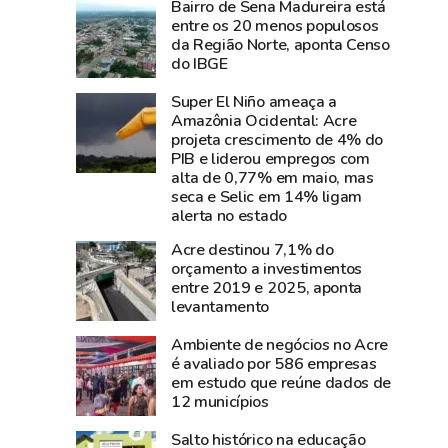
Bairro de Sena Madureira está
e
perde
entre os 20 menos populosos
diz
Carlos
da Região Norte, aponta Censo
que
Pinto,
do IBGE
show
criador
Super El Niño ameaça a
da
do
Amazônia Ocidental: Acre
cantora
Shampoo
projeta crescimento de 4% do
foi
Esperança
PIB e liderou empregos com
um
e
alta de 0,77% em maio, mas
seca e Selic em 14% ligam
dos
símbolo
alerta no estado
grandes
do
sucesso
empreendedorismo
Acre destinou 7,1% do
orçamento a investimentos
da
amazônico
entre 2019 e 2025, aponta
Expoacre
levantamento
2026
Ambiente de negócios no Acre
é avaliado por 586 empresas
em estudo que reúne dados de
12 municípios
Salto histórico na educação