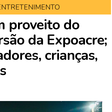
ENTRETENIMENTO
m proveito do
rsão da Expoacre;
dores, crianças,
os