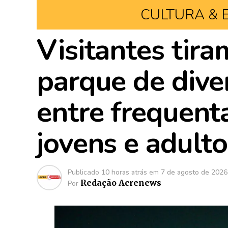
CULTURA & 
Visitantes tira
parque de dive
entre frequenta
jovens e adult
Publicado
10 horas atrás
em
7 de agosto de 2026
Redação Acrenews
Por