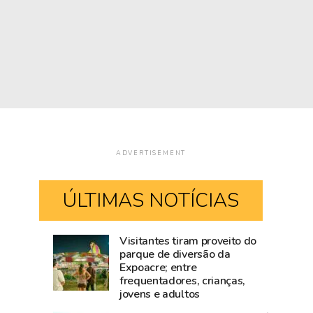
ADVERTISEMENT
ÚLTIMAS NOTÍCIAS
Visitantes tiram proveito do
Mailza
Blog
parque de diversão da
Expoacre; entre
tieta
do
frequentadores, crianças,
Ana
Accioly:
jovens e adultos
Castela
Tarauacá