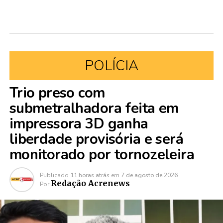
POLÍCIA
Trio preso com
submetralhadora feita em
impressora 3D ganha
liberdade provisória e será
monitorado por tornozeleira
Publicado
11 horas atrás
em
7 de agosto de 2026
Redação Acrenews
Por