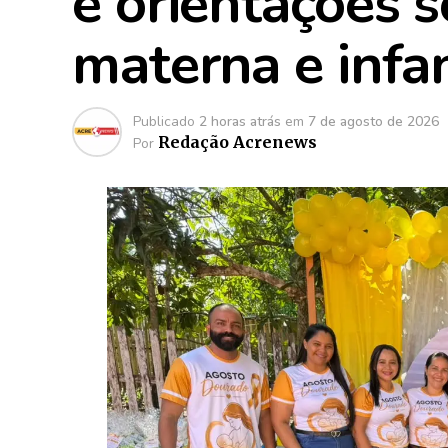
e orientações 
materna e infan
Publicado
2 horas atrás
em
7 de agosto de 2026
Redação Acrenews
Por