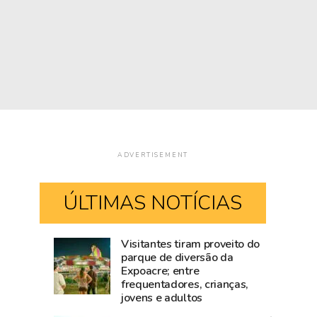
ADVERTISEMENT
ÚLTIMAS NOTÍCIAS
Visitantes tiram proveito do
Mailza
Blog
parque de diversão da
Expoacre; entre
tieta
do
frequentadores, crianças,
Ana
Accioly:
jovens e adultos
Castela
Tarauacá