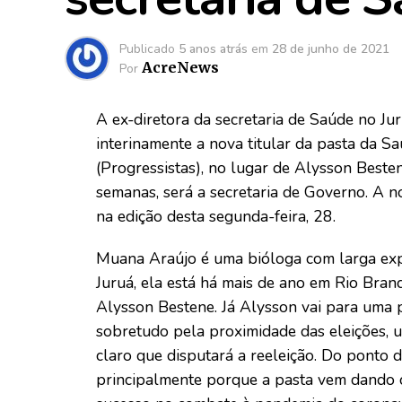
Publicado
5 anos atrás
em
28 de junho de 2021
AcreNews
Por
A ex-diretora da secretaria de Saúde no Ju
interinamente a nova titular da pasta da 
(Progressistas), no lugar de Alysson Beste
semanas, será a secretaria de Governo. A n
na edição desta segunda-feira, 28.
Muana Araújo é uma bióloga com larga expe
Juruá, ela está há mais de ano em Rio Bran
Alysson Bestene. Já Alysson vai para uma p
sobretudo pela proximidade das eleições,
claro que disputará a reeleição. Do ponto d
principalmente porque a pasta vem dando c