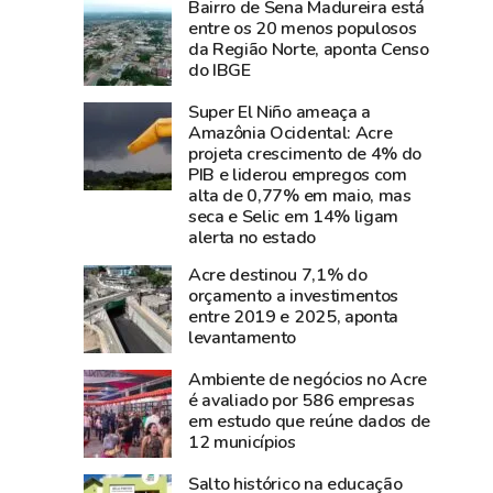
Bairro de Sena Madureira está
e
perde
entre os 20 menos populosos
diz
Carlos
da Região Norte, aponta Censo
que
Pinto,
do IBGE
show
criador
Super El Niño ameaça a
da
do
Amazônia Ocidental: Acre
cantora
Shampoo
projeta crescimento de 4% do
foi
Esperança
PIB e liderou empregos com
um
e
alta de 0,77% em maio, mas
seca e Selic em 14% ligam
dos
símbolo
alerta no estado
grandes
do
sucesso
empreendedorismo
Acre destinou 7,1% do
orçamento a investimentos
da
amazônico
entre 2019 e 2025, aponta
Expoacre
levantamento
2026
Ambiente de negócios no Acre
é avaliado por 586 empresas
em estudo que reúne dados de
12 municípios
Salto histórico na educação