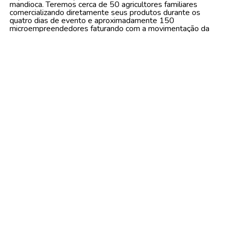
mandioca. Teremos cerca de 50 agricultores familiares
comercializando diretamente seus produtos durante os
quatro dias de evento e aproximadamente 150
microempreendedores faturando com a movimentação da
festa”, ressaltou.
Zequinha Lima também destacou que toda a estrutura do
festival é preparada pelos próprios servidores municipais.
“Nossa equipe é extremamente competente. Todo esse
trabalho é realizado pelos servidores da Prefeitura, com
criatividade, dedicação e esforço. Não contratamos