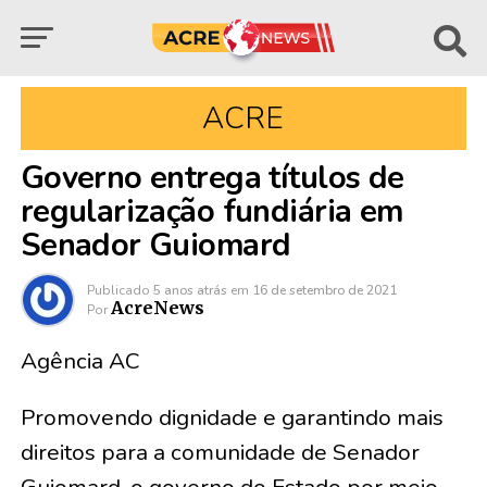
ACRE
Governo entrega títulos de
regularização fundiária em
Senador Guiomard
Publicado
5 anos atrás
em
16 de setembro de 2021
AcreNews
Por
Agência AC
Promovendo dignidade e garantindo mais
direitos para a comunidade de Senador