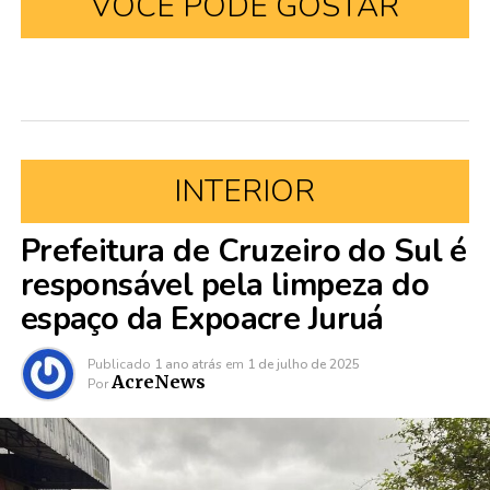
VOCÊ PODE GOSTAR
INTERIOR
Prefeitura de Cruzeiro do Sul é
responsável pela limpeza do
espaço da Expoacre Juruá
Publicado
1 ano atrás
em
1 de julho de 2025
AcreNews
Por