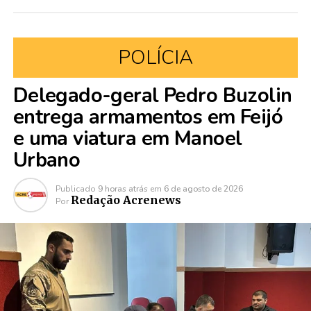
POLÍCIA
Delegado-geral Pedro Buzolin
entrega armamentos em Feijó
e uma viatura em Manoel
Urbano
Publicado
9 horas atrás
em
6 de agosto de 2026
Redação Acrenews
Por