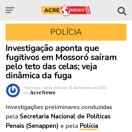
POLÍCIA
Investigação aponta que
fugitivos em Mossoró saíram
pelo teto das celas; veja
dinâmica da fuga
Publicado
2 anos atrás
em
15 de fevereiro de 2024
AcreNews
Por
Investigações preliminares conduzidas
pela
Secretaria Nacional de Políticas
Penais (Senappen)
e pela
Polícia