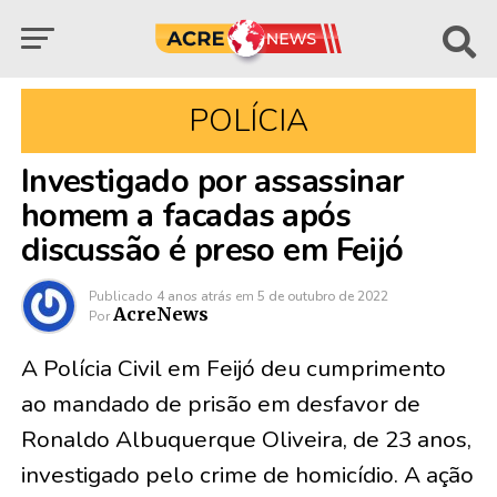
POLÍCIA
Investigado por assassinar
homem a facadas após
discussão é preso em Feijó
Publicado
4 anos atrás
em
5 de outubro de 2022
AcreNews
Por
A Polícia Civil em Feijó deu cumprimento
ao mandado de prisão em desfavor de
Ronaldo Albuquerque Oliveira, de 23 anos,
investigado pelo crime de homicídio. A ação