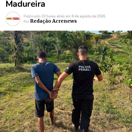
Madureira
Publicado
23 horas atrás
em
8 de agosto de 2026
Redação Acrenews
Por