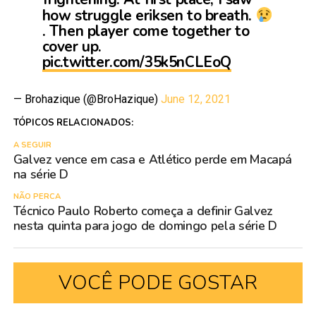
how struggle eriksen to breath.
. Then player come together to
cover up.
pic.twitter.com/35k5nCLEoQ
— Brohazique (@BroHazique)
June 12, 2021
TÓPICOS RELACIONADOS:
A SEGUIR
Galvez vence em casa e Atlético perde em Macapá
na série D
NÃO PERCA
Técnico Paulo Roberto começa a definir Galvez
nesta quinta para jogo de domingo pela série D
VOCÊ PODE GOSTAR