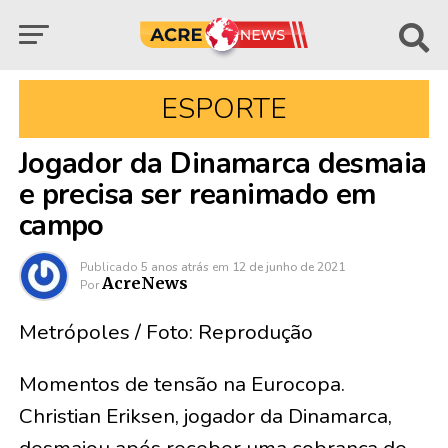
ESPORTE
Jogador da Dinamarca desmaia
e precisa ser reanimado em
campo
Publicado
5 anos atrás
em
12 de junho de 2021
AcreNews
Por
Metrópoles / Foto: Reprodução
Momentos de tensão na Eurocopa.
Christian Eriksen, jogador da Dinamarca,