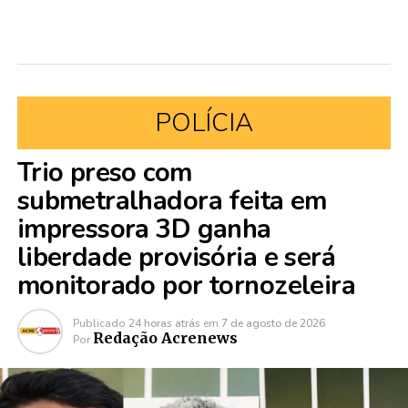
POLÍCIA
Trio preso com
submetralhadora feita em
impressora 3D ganha
liberdade provisória e será
monitorado por tornozeleira
Publicado
24 horas atrás
em
7 de agosto de 2026
Redação Acrenews
Por