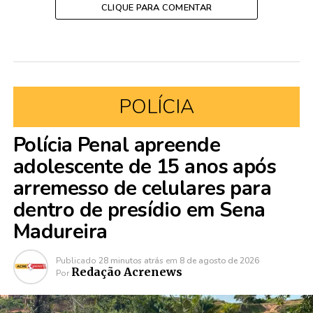
CLIQUE PARA COMENTAR
POLÍCIA
Polícia Penal apreende
adolescente de 15 anos após
arremesso de celulares para
dentro de presídio em Sena
Madureira
Publicado
28 minutos atrás
em
8 de agosto de 2026
Redação Acrenews
Por