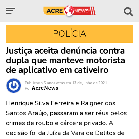
POLÍCIA
Justiça aceita denúncia contra
dupla que manteve motorista
de aplicativo em cativeiro
Publicado
5 anos atrás
em
13 de junho de 2021
AcreNews
Por
Henrique Silva Ferreira e Raigner dos
Santos Araújo, passaram a ser réus pelos
crimes de roubo e cárcere privado. A
decisão foi da Juíza da Vara de Delitos de