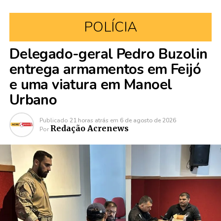
POLÍCIA
Delegado-geral Pedro Buzolin
entrega armamentos em Feijó
e uma viatura em Manoel
Urbano
Publicado
21 horas atrás
em
6 de agosto de 2026
Redação Acrenews
Por