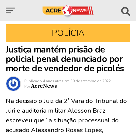
POLÍCIA
Justiça mantém prisão de
policial penal denunciado por
morte de vendedor de picolés
Publicado
4 anos atrás
em
30 de setembro de 2022
AcreNews
Por
Na decisão o Juiz da 2ª Vara do Tribunal do
Júri e auditória militar Alesson Braz
escreveu que “a situação processual do
acusado Alessandro Rosas Lopes,