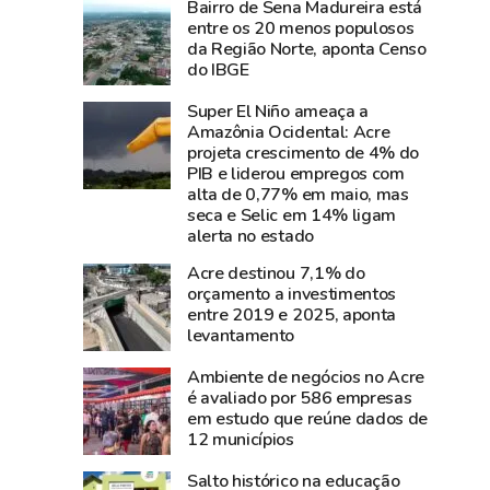
Bairro de Sena Madureira está
e
perde
entre os 20 menos populosos
diz
Carlos
da Região Norte, aponta Censo
que
Pinto,
do IBGE
show
criador
Super El Niño ameaça a
da
do
Amazônia Ocidental: Acre
cantora
Shampoo
projeta crescimento de 4% do
foi
Esperança
PIB e liderou empregos com
um
e
alta de 0,77% em maio, mas
seca e Selic em 14% ligam
dos
símbolo
alerta no estado
grandes
do
sucesso
empreendedorismo
Acre destinou 7,1% do
orçamento a investimentos
da
amazônico
entre 2019 e 2025, aponta
Expoacre
levantamento
2026
Ambiente de negócios no Acre
é avaliado por 586 empresas
em estudo que reúne dados de
12 municípios
Salto histórico na educação