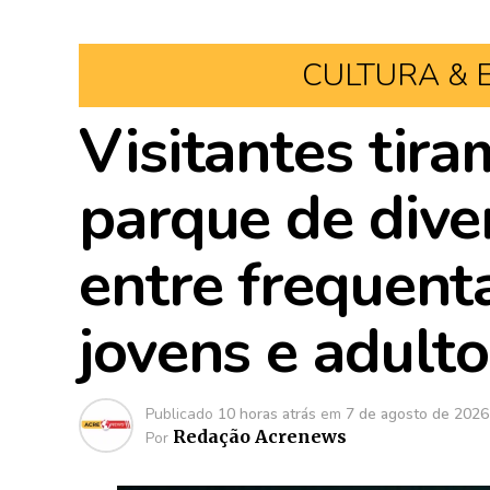
CULTURA & 
Visitantes tira
parque de dive
entre frequenta
jovens e adult
Publicado
10 horas atrás
em
7 de agosto de 2026
Redação Acrenews
Por