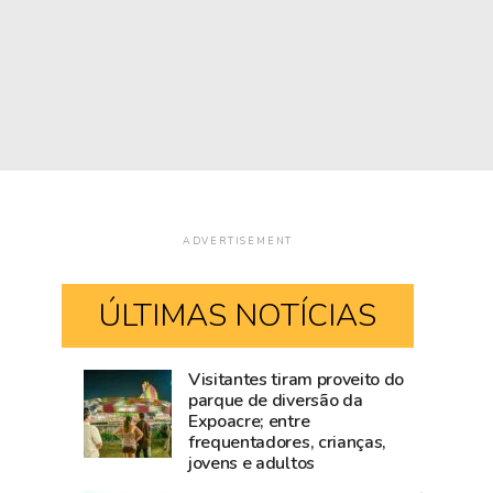
ADVERTISEMENT
ÚLTIMAS NOTÍCIAS
Visitantes tiram proveito do
Mailza
Blog
parque de diversão da
Expoacre; entre
tieta
do
frequentadores, crianças,
Ana
Accioly:
jovens e adultos
Castela
Tarauacá