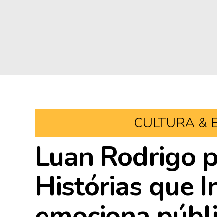
CULTURA & 
Luan Rodrigo pa
Histórias que I
emociona públi