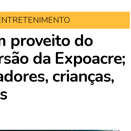
ENTRETENIMENTO
m proveito do
rsão da Expoacre;
dores, crianças,
os