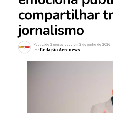
compartilhar tr
jornalismo
Publicado
2 meses atrás
em
2 de junho de 2026
Redação Acrenews
Por