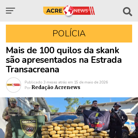
POLÍCIA
Mais de 100 quilos da skank
são apresentados na Estrada
Transacreana
Publicado
3 meses atrás
em
15 de maio de 2026
Redação Acrenews
Por