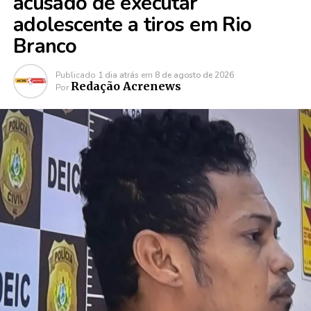
acusado de executar
adolescente a tiros em Rio
Branco
Publicado
1 dia atrás
em
8 de agosto de 2026
Redação Acrenews
Por