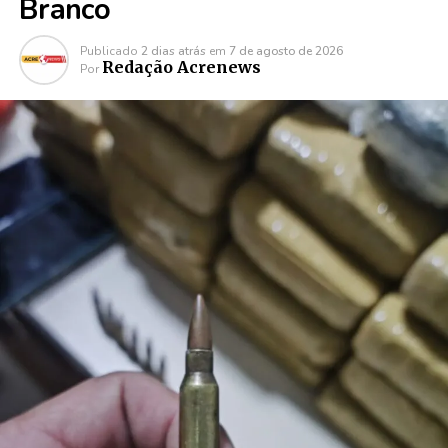
Branco
Publicado
2 dias atrás
em
7 de agosto de 2026
Redação Acrenews
Por