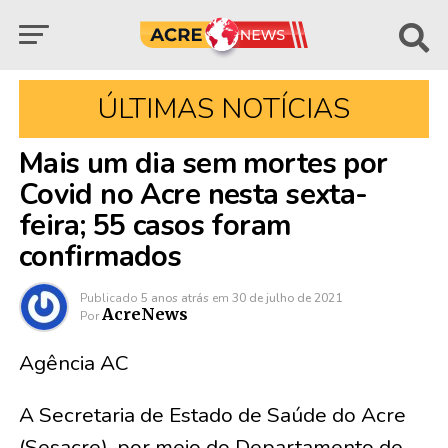
ÚLTIMAS NOTÍCIAS
Mais um dia sem mortes por
Covid no Acre nesta sexta-
feira; 55 casos foram
confirmados
Publicado
5 anos atrás
em
30 de julho de 2021
AcreNews
Por
Agência AC
A Secretaria de Estado de Saúde do Acre
(Sesacre), por meio do Departamento de