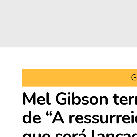
G
Mel Gibson ter
de “A ressurrei
que será lançad