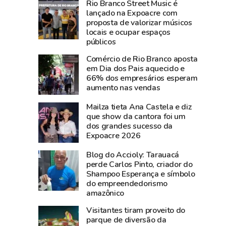
Rio Branco Street Music é
193
Rio
lançado na Expoacre com
e
Branco
proposta de valorizar músicos
181
acompanha
locais e ocupar espaços
neste
animais
públicos
sábado
todos
Comércio de Rio Branco aposta
por
os
em Dia dos Pais aquecido e
instabilidade
dias
66% dos empresários esperam
aumento nas vendas
técnica
e
usa
Mailza tieta Ana Castela e diz
drones
que show da cantora foi um
na
dos grandes sucesso da
Expoacre 2026
Expoacre
Blog do Accioly: Tarauacá
perde Carlos Pinto, criador do
Shampoo Esperança e símbolo
do empreendedorismo
amazônico
Visitantes tiram proveito do
parque de diversão da