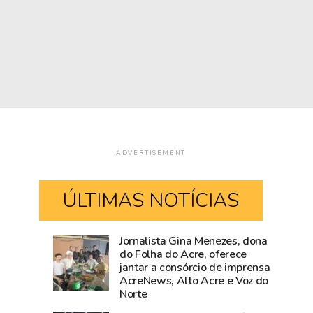
ADVERTISEMENT
ÚLTIMAS NOTÍCIAS
Jornalista Gina Menezes, dona
Acre
Fiscalização
do Folha do Acre, oferece
jantar a consórcio de imprensa
fica
da
AcreNews, Alto Acre e Voz do
sem
Prefeitura
Norte
190,
de