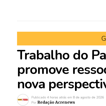
G
Trabalho do Pa
promove ressoc
nova perspecti
Publicado
4 horas atrás
em
8 de agosto de 2026
Redação Acrenews
Por