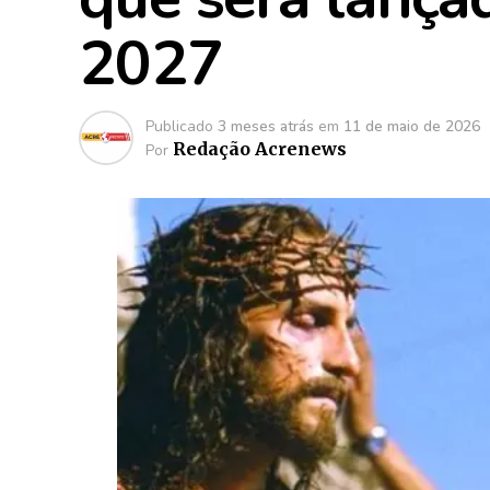
2027
Publicado
3 meses atrás
em
11 de maio de 2026
Redação Acrenews
Por