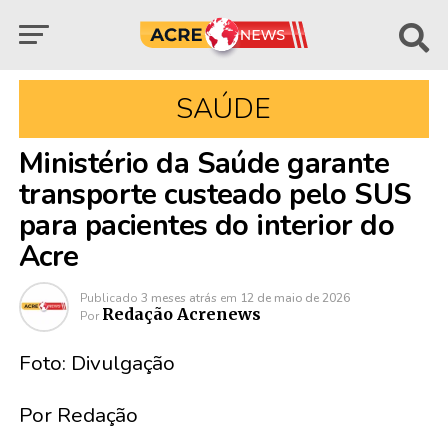
SAÚDE
Ministério da Saúde garante
transporte custeado pelo SUS
para pacientes do interior do
Acre
Publicado
3 meses atrás
em
12 de maio de 2026
Redação Acrenews
Por
Foto: Divulgação
Por Redação