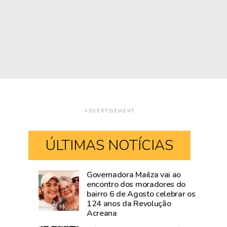
ADVERTISEMENT
ÚLTIMAS NOTÍCIAS
Governadora Mailza vai ao
Casamento
Escola
encontro dos moradores do
bairro 6 de Agosto celebrar os
coletivo
Rural
124 anos da Revolução
será
Ercília
Acreana
realizado
Feitosa