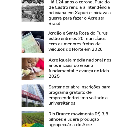
Há 124 anos o coronel Plácido
nesta
Gomes
de Castro rendia a intendência
sexta-
conquista
boliviana em Xapuri e iniciava a
feira,
primeiro
guerra para fazer o Acre ser
na
lugar
Brasil
Expoacre
no
Jordão e Santa Rosa do Purus
Ideb
estão entre os 20 municípios
com as menores frotas de
veículos do Norte em 2026
Acre iguala média nacional nos
anos iniciais do ensino
fundamental e avança no Ideb
2025
Santander abre inscrições para
programa gratuito de
empreendedorismo voltado a
universitários
Rio Branco movimenta R$ 3,8
bilhões e lidera produção
agropecuária do Acre