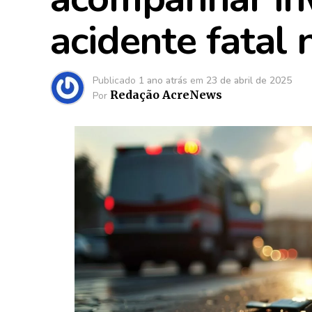
acidente fatal 
Publicado
1 ano atrás
em
23 de abril de 2025
Redação AcreNews
Por