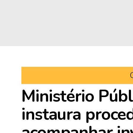
Ministério Públ
instaura proce
acompanhar in