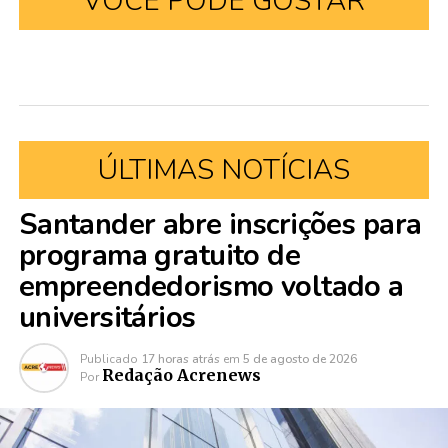
VOCÊ PODE GOSTAR
ÚLTIMAS NOTÍCIAS
Santander abre inscrições para
programa gratuito de
empreendedorismo voltado a
universitários
Publicado
17 horas atrás
em
5 de agosto de 2026
Redação Acrenews
Por