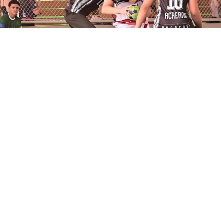
POR MANOEL FAÇANHA
A importância da psicologia na área
esportiva é cada vez mais evidente no
mundo contemporâneo. Os atletas,
principalmente aqueles de alto
rendimento, vivem pressionados por bons
resultados, e isso, de certa forma, contribui
para a elevação da ansiedade durante o
seu dia a dia. E, buscando um equilíbrio