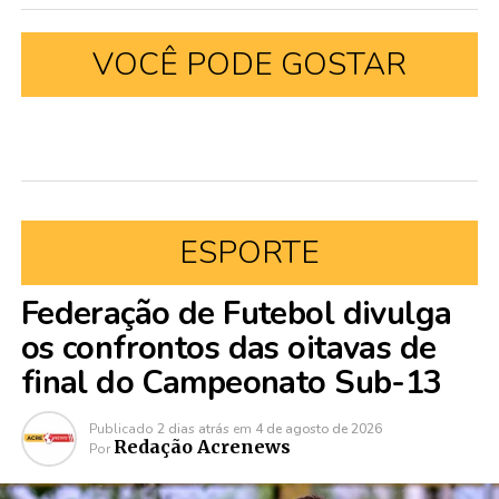
VOCÊ PODE GOSTAR
ESPORTE
Federação de Futebol divulga
os confrontos das oitavas de
final do Campeonato Sub-13
Publicado
2 dias atrás
em
4 de agosto de 2026
Redação Acrenews
Por