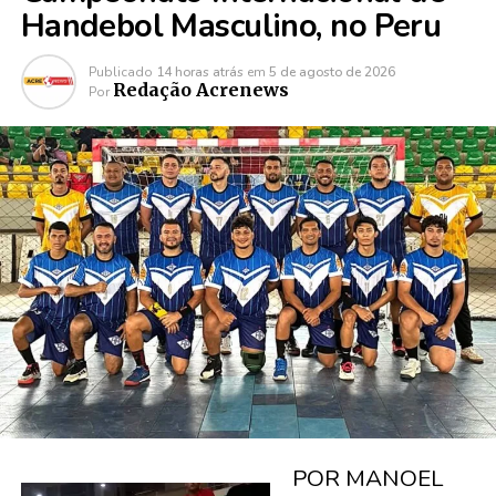
Handebol Masculino, no Peru
Publicado
14 horas atrás
em
5 de agosto de 2026
Redação Acrenews
Por
POR MANOEL