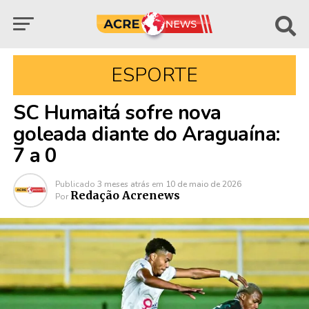
ESPORTE
SC Humaitá sofre nova
goleada diante do Araguaína:
7 a 0
Publicado
3 meses atrás
em
10 de maio de 2026
Redação Acrenews
Por