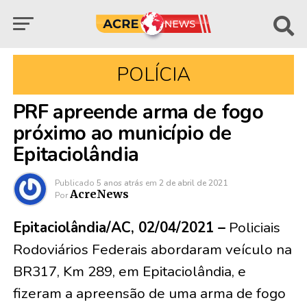
POLÍCIA
PRF apreende arma de fogo
próximo ao município de
Epitaciolândia
Publicado
5 anos atrás
em
2 de abril de 2021
AcreNews
Por
Epitaciolândia/AC, 02/04/2021 –
Policiais
Rodoviários Federais abordaram veículo na
BR317, Km 289, em Epitaciolândia, e
fizeram a apreensão de uma arma de fogo