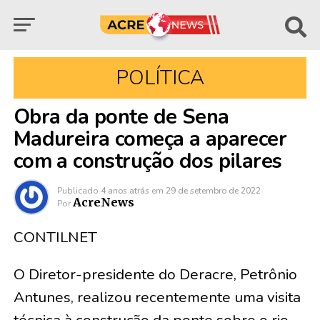
POLÍTICA
Obra da ponte de Sena
Madureira começa a aparecer
com a construção dos pilares
Publicado
4 anos atrás
em
29 de setembro de 2022
AcreNews
Por
CONTILNET
O Diretor-presidente do Deracre, Petrônio
Antunes, realizou recentemente uma visita