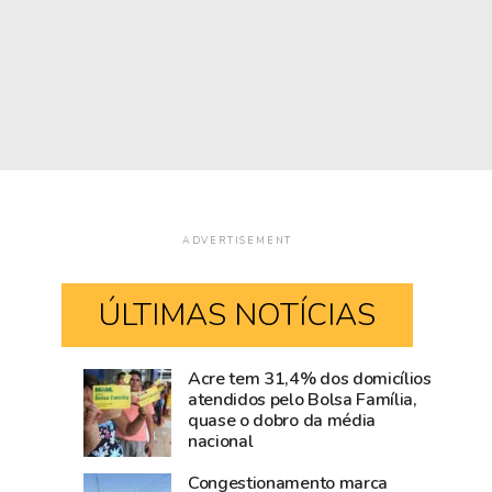
ADVERTISEMENT
ÚLTIMAS NOTÍCIAS
Acre tem 31,4% dos domicílios
Rio
Amazônia
atendidos pelo Bolsa Família,
quase o dobro da média
Branco
cresce
nacional
movimenta
acima
R$
da
Congestionamento marca