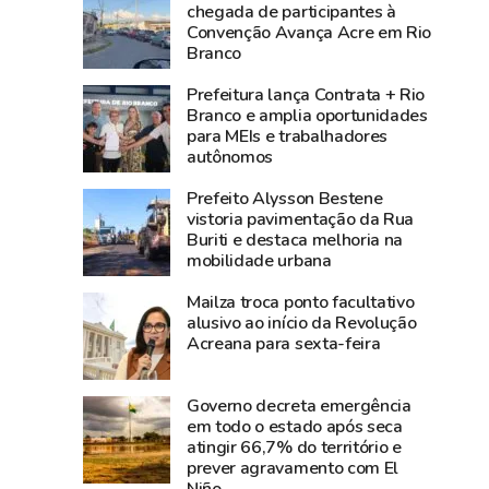
3,8
média
chegada de participantes à
Convenção Avança Acre em Rio
bilhões
nacional
Branco
e
e
lidera
Norte
Prefeitura lança Contrata + Rio
produção
registra
Branco e amplia oportunidades
para MEIs e trabalhadores
agropecuária
alta
autônomos
do
de
Acre
2,3%
Prefeito Alysson Bestene
na
vistoria pavimentação da Rua
Buriti e destaca melhoria na
atividade
mobilidade urbana
econômica
Mailza troca ponto facultativo
alusivo ao início da Revolução
Acreana para sexta-feira
Governo decreta emergência
em todo o estado após seca
atingir 66,7% do território e
prever agravamento com El