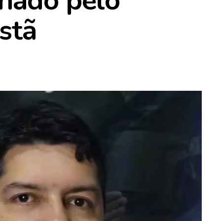
enado pelo
stã