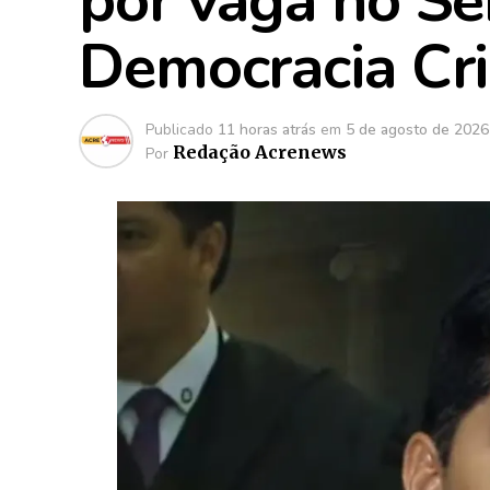
por vaga no S
Democracia Cri
Publicado
11 horas atrás
em
5 de agosto de 2026
Redação Acrenews
Por