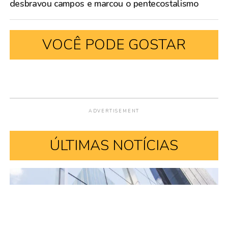
desbravou campos e marcou o pentecostalismo
VOCÊ PODE GOSTAR
GOSPEL
Série Mulher Cristã: Florência
Silva Pereira desbravou
campos e marcou o
pentecostalismo
Publicado
4 dias atrás
em
1 de agosto de 2026