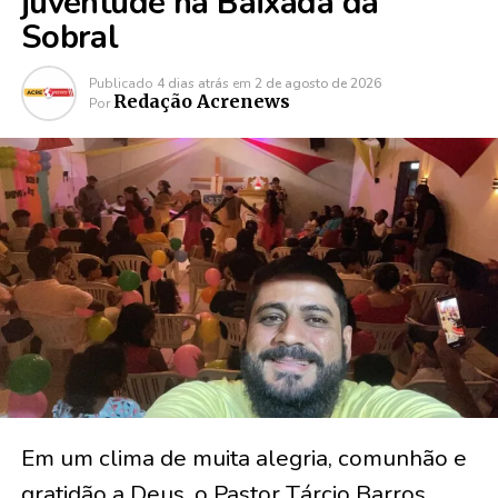
juventude na Baixada da
Sobral
Publicado
4 dias atrás
em
2 de agosto de 2026
Redação Acrenews
Por
Em um clima de muita alegria, comunhão e
gratidão a Deus, o Pastor Tárcio Barros,