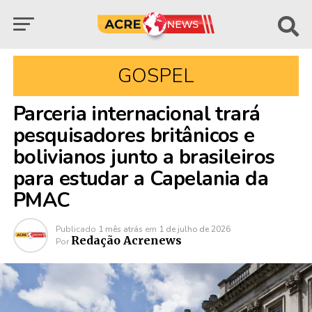
GOSPEL
Parceria internacional trará
pesquisadores britânicos e
bolivianos junto a brasileiros
para estudar a Capelania da
PMAC
Publicado
1 mês atrás
em
1 de julho de 2026
Redação Acrenews
Por