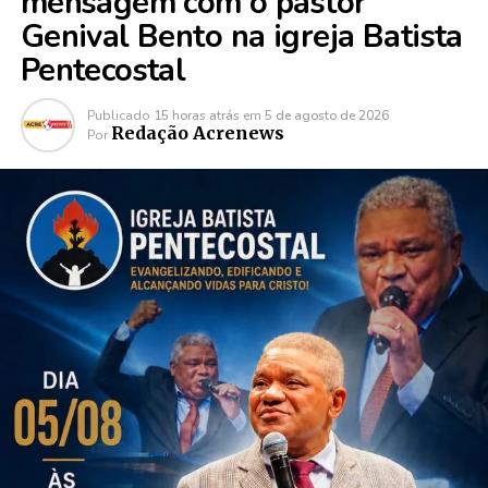
mensagem com o pastor
Genival Bento na igreja Batista
Pentecostal
Publicado
15 horas atrás
em
5 de agosto de 2026
Redação Acrenews
Por