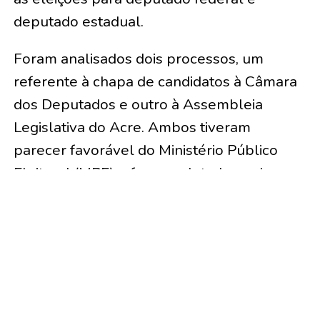
deputado estadual.
Foram analisados dois processos, um
referente à chapa de candidatos à Câmara
dos Deputados e outro à Assembleia
Legislativa do Acre. Ambos tiveram
parecer favorável do Ministério Público
Eleitoral (MPE) e foram relatados pelo
vice-presidente e corregedor regional
eleitoral, desembargador Lois Arruda.
Ao examinar os pedidos, a Corte concluiu
que o MDB cumpriu todas as exigências
previstas na legislação eleitoral e na