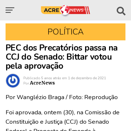
POLÍTICA
PEC dos Precatórios passa na
CCJ do Senado: Bittar votou
pela aprovação
Publicado
5 anos atrás
em
1 de dezembro de 2021
AcreNews
Por
Por Wanglézio Braga / Foto: Reprodução
Foi aprovada, ontem (30), na Comissão de
Constituição e Justiça (CCJ) do Senado