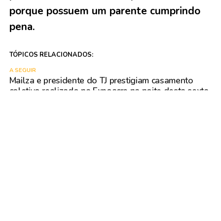
porque possuem um parente cumprindo
pena.
TÓPICOS RELACIONADOS:
A SEGUIR
Mailza e presidente do TJ prestigiam casamento
coletivo realizado na Expoacre na noite desta sexta,
7
NÃO PERCA
TRE- aprova regularidade do MDB para disputar
vagas de deputado nas eleições no Acre
VOCÊ PODE GOSTAR