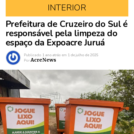
INTERIOR
Prefeitura de Cruzeiro do Sul é
responsável pela limpeza do
espaço da Expoacre Juruá
Publicado
1 ano atrás
em
1 de julho de 2025
AcreNews
Por