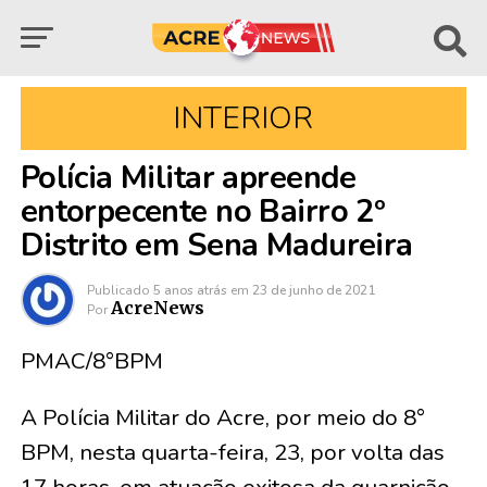
INTERIOR
Polícia Militar apreende
entorpecente no Bairro 2º
Distrito em Sena Madureira
Publicado
5 anos atrás
em
23 de junho de 2021
AcreNews
Por
PMAC/8°BPM
A Polícia Militar do Acre, por meio do 8°
BPM, nesta quarta-feira, 23, por volta das