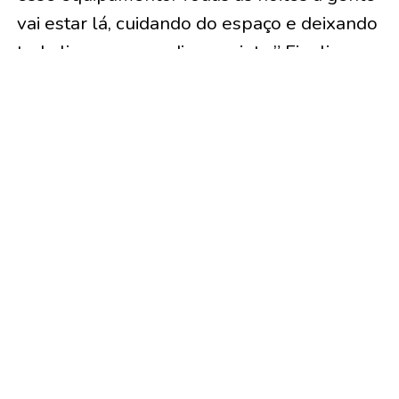
vai estar lá, cuidando do espaço e deixando
tudo limpo para o dia seguinte.” Finalizou
Correia.