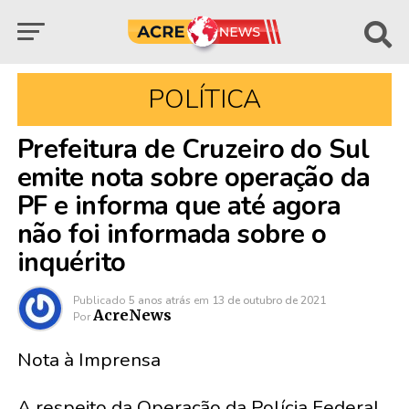
POLÍTICA
Prefeitura de Cruzeiro do Sul
emite nota sobre operação da
PF e informa que até agora
não foi informada sobre o
inquérito
Publicado
5 anos atrás
em
13 de outubro de 2021
AcreNews
Por
Nota à Imprensa
A respeito da
Operação da Polícia Federal