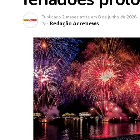
Publicado
2 meses atrás
em
8 de junho de 2026
Redação Acrenews
Por