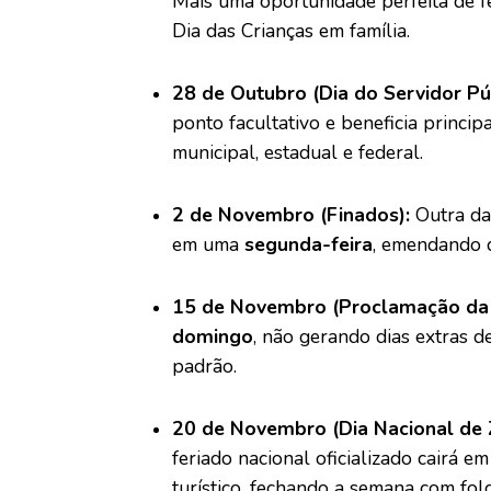
Mais uma oportunidade perfeita de fe
Dia das Crianças em família.
28 de Outubro (Dia do Servidor Púb
ponto facultativo e beneficia princi
municipal, estadual e federal.
2 de Novembro (Finados):
Outra dat
em uma
segunda-feira
, emendando d
15 de Novembro (Proclamação da 
domingo
, não gerando dias extras 
padrão.
20 de Novembro (Dia Nacional de 
feriado nacional oficializado cairá 
turístico, fechando a semana com fol