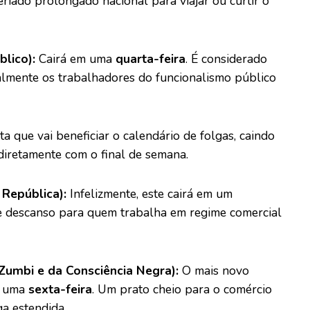
riado prolongado nacional para viajar ou curtir o
lico):
Cairá em uma
quarta-feira
. É considerado
palmente os trabalhadores do funcionalismo público
a que vai beneficiar o calendário de folgas, caindo
iretamente com o final de semana.
República):
Infelizmente, este cairá em um
de descanso para quem trabalha em regime comercial
Zumbi e da Consciência Negra):
O mais novo
em uma
sexta-feira
. Um prato cheio para o comércio
ga estendida.