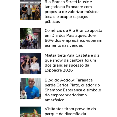
Rio Branco Street Music é
193
Rio
lançado na Expoacre com
e
Branco
proposta de valorizar músicos
181
acompanha
locais e ocupar espaços
neste
animais
públicos
sábado
todos
Comércio de Rio Branco aposta
por
os
em Dia dos Pais aquecido e
instabilidade
dias
66% dos empresários esperam
aumento nas vendas
técnica
e
usa
Mailza tieta Ana Castela e diz
drones
que show da cantora foi um
na
dos grandes sucesso da
Expoacre 2026
Expoacre
Blog do Accioly: Tarauacá
perde Carlos Pinto, criador do
Shampoo Esperança e símbolo
do empreendedorismo
amazônico
Visitantes tiram proveito do
parque de diversão da