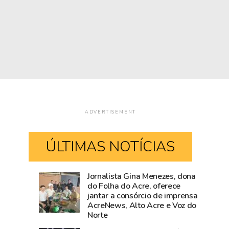
ADVERTISEMENT
ÚLTIMAS NOTÍCIAS
Jornalista Gina Menezes, dona
Acre
Fiscalização
do Folha do Acre, oferece
jantar a consórcio de imprensa
fica
da
AcreNews, Alto Acre e Voz do
sem
Prefeitura
Norte
190,
de