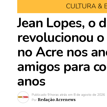
CULTURA & 
Jean Lopes, o 
revolucionou o
no Acre nos an
amigos para c
anos
Publicado
9 horas atrás
em
8 de agosto de 2026
Redação Acrenews
Por