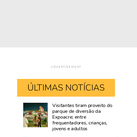
ADVERTISEMENT
ÚLTIMAS NOTÍCIAS
Visitantes tiram proveito do
Mailza
Blog
parque de diversão da
Expoacre; entre
tieta
do
frequentadores, crianças,
Ana
Accioly:
jovens e adultos
Castela
Tarauacá