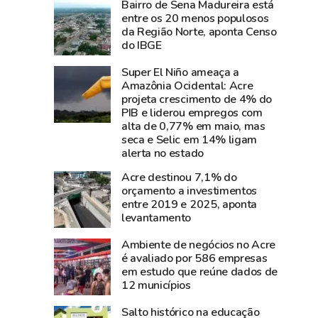
Bairro de Sena Madureira está
e
perde
entre os 20 menos populosos
diz
Carlos
da Região Norte, aponta Censo
que
Pinto,
do IBGE
show
criador
Super El Niño ameaça a
da
do
Amazônia Ocidental: Acre
cantora
Shampoo
projeta crescimento de 4% do
foi
Esperança
PIB e liderou empregos com
um
e
alta de 0,77% em maio, mas
seca e Selic em 14% ligam
dos
símbolo
alerta no estado
grandes
do
sucesso
empreendedorismo
Acre destinou 7,1% do
orçamento a investimentos
da
amazônico
entre 2019 e 2025, aponta
Expoacre
levantamento
2026
Ambiente de negócios no Acre
é avaliado por 586 empresas
em estudo que reúne dados de
12 municípios
Salto histórico na educação