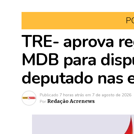
P
TRE- aprova re
MDB para disp
deputado nas e
Publicado
7 horas atrás
em
7 de agosto de 2026
Redação Acrenews
Por