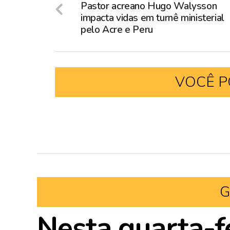
Pastor acreano Hugo Walysson
impacta vidas em turnê ministerial
pelo Acre e Peru
VOCÊ P
G
Nesta quarta-fe