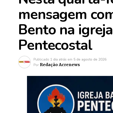
mensagem com 
Bento na igreja
Pentecostal
Publicado
1 dia atrás
em
5 de agosto de 2026
Redação Acrenews
Por