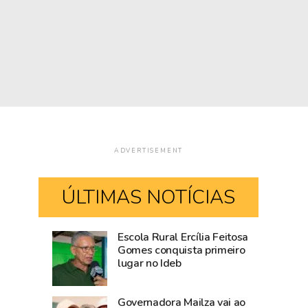
ADVERTISEMENT
ÚLTIMAS NOTÍCIAS
Escola Rural Ercília Feitosa
Após
Casamento
Gomes conquista primeiro
lugar no Ideb
articulação
coletivo
do
será
Estado,
realizado
Governadora Mailza vai ao