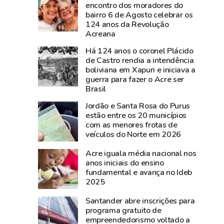
documentos
nesta
encontro dos moradores do
bairro 6 de Agosto celebrar os
históricos
sexta-
124 anos da Revolução
de
feira,
Acreana
Plácido
na
Há 124 anos o coronel Plácido
de
Expoacre
de Castro rendia a intendência
Castro
boliviana em Xapuri e iniciava a
são
guerra para fazer o Acre ser
resgatados
Brasil
em
Jordão e Santa Rosa do Purus
São
estão entre os 20 municípios
Gabriel,
com as menores frotas de
veículos do Norte em 2026
no
Rio
Acre iguala média nacional nos
Grande
anos iniciais do ensino
do
fundamental e avança no Ideb
2025
Sul
Santander abre inscrições para
programa gratuito de
empreendedorismo voltado a