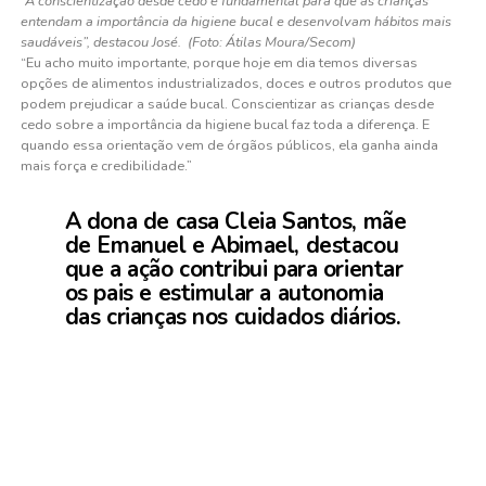
“A conscientização desde cedo é fundamental para que as crianças
entendam a importância da higiene bucal e desenvolvam hábitos mais
saudáveis”, destacou José. (Foto: Átilas Moura/Secom)
“Eu acho muito importante, porque hoje em dia temos diversas
opções de alimentos industrializados, doces e outros produtos que
podem prejudicar a saúde bucal. Conscientizar as crianças desde
cedo sobre a importância da higiene bucal faz toda a diferença. E
quando essa orientação vem de órgãos públicos, ela ganha ainda
mais força e credibilidade.”
A dona de casa Cleia Santos, mãe
de Emanuel e Abimael, destacou
que a ação contribui para orientar
os pais e estimular a autonomia
das crianças nos cuidados diários.