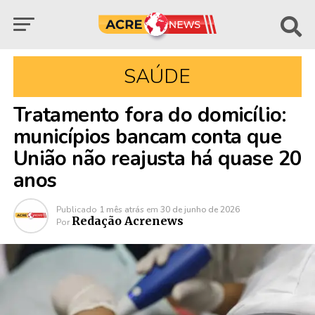
SAÚDE
Tratamento fora do domicílio:
municípios bancam conta que
União não reajusta há quase 20
anos
Publicado
1 mês atrás
em
30 de junho de 2026
Redação Acrenews
Por