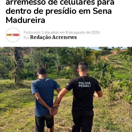
arremesso de celulares para
dentro de presídio em Sena
Madureira
Publicado
1 dia atrás
em
8 de agosto de 2026
Redação Acrenews
Por