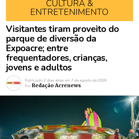
CULTURA &
ENTRETENIMENTO
Visitantes tiram proveito do
parque de diversão da
Expoacre; entre
frequentadores, crianças,
jovens e adultos
Publicado
2 dias atrás
em
7 de agosto de 2026
Redação Acrenews
Por