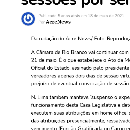
Publicado
5 anos atrás
em
18 de maio de 2021
AcreNews
Por
Da redação do Acre News/ Foto: Reproduç
A Câmara de Rio Branco vai continuar com a
21 de maio. É o que estabelece o Ato da Me
Oficial do Estado, assinado pelo president
vereadores apenas dois dias de sessão virtua
prejuízo de eventual convocação de sessão 
N. Lima também manteve “suspenso o expedi
funcionamento desta Casa Legislativa e det
executem suas atribuições em home office,
das atribuições presencialmente, ressalva
vencimento (Função Gratificada ou Cargo em