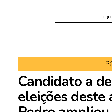
CLIQU
P
Candidato a d
eleições deste
Pedro ampliou