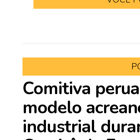
P
Comitiva peru
modelo acreano
industrial dur