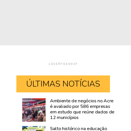
ADVERTISEMENT
ÚLTIMAS NOTÍCIAS
Ambiente de negócios no Acre
Super
Acre
é avaliado por 586 empresas
em estudo que reúne dados de
El
destinou
12 municípios
Niño
7,1%
ameaça
do
Salto histórico na educação