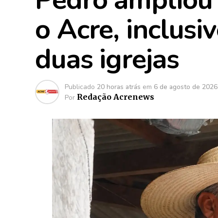
o Acre, inclusi
duas igrejas
Publicado
20 horas atrás
em
6 de agosto de 2026
Redação Acrenews
Por