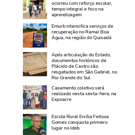
a
orçamento
ocorreu com reforço escolar,
tempo integral e foco na
Amazônia
a
aprendizagem
Ocidental:
investimentos
Acre
entre
Emurb intensifica serviços de
projeta
2019
recuperação no Ramal Boa
Água, na região do Quixadá
crescimento
e
de
2025,
4%
aponta
Após articulação do Estado,
do
levantamento
documentos históricos de
Plácido de Castro são
PIB
resgatados em São Gabriel, no
e
Rio Grande do Sul
liderou
Casamento coletivo será
empregos
realizado nesta sexta-feira, na
com
Expoacre
alta
de
Escola Rural Ercília Feitosa
0,77%
Gomes conquista primeiro
em
lugar no Ideb
maio,