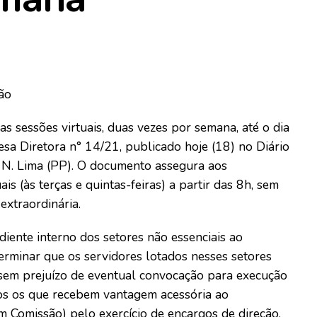
ão
s sessões virtuais, duas vezes por semana, até o dia
sa Diretora n° 14/21, publicado hoje (18) no Diário
e N. Lima (PP). O documento assegura aos
is (às terças e quintas-feiras) a partir das 8h, sem
extraordinária.
ente interno dos setores não essenciais ao
erminar que os servidores lotados nesses setores
 sem prejuízo de eventual convocação para execução
dos os que recebem vantagem acessória ao
 Comissão) pelo exercício de encargos de direção,