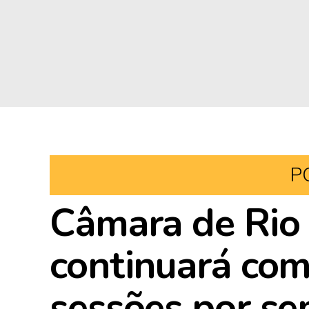
P
Câmara de Rio
continuará co
sessões por s