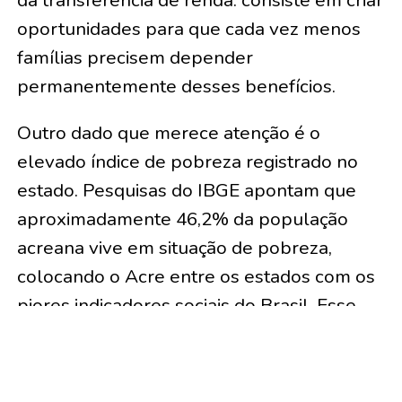
da transferência de renda: consiste em criar
oportunidades para que cada vez menos
famílias precisem depender
permanentemente desses benefícios.
Outro dado que merece atenção é o
elevado índice de pobreza registrado no
estado. Pesquisas do IBGE apontam que
aproximadamente 46,2% da população
acreana vive em situação de pobreza,
colocando o Acre entre os estados com os
piores indicadores sociais do Brasil. Esse
cenário evidencia que a solução exige
políticas públicas capazes de gerar
emprego, renda e crescimento sustentável.