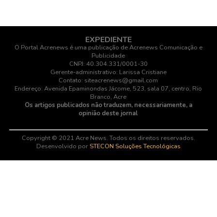
EXPEDIENTE
O Portal Acrenews é uma publicação de Acrenews Comunicação e
Publicidade
CNPJ: 40.304.331/0001-30
Gerente-administrativo: Larissa Cristiane
Contato: siteacrenews@gmail.com
Endereço: Avenida Epaminondas Jácome, 523, sala 07, centro, Rio
Branco, Acre
Os artigos publicados não traduzem, necessariamente, a
opinião deste jornal
Copyright © 2021 Acre News. Todos os direitos reservados.
Desenvolvido por
STECON Soluções Tecnológicas