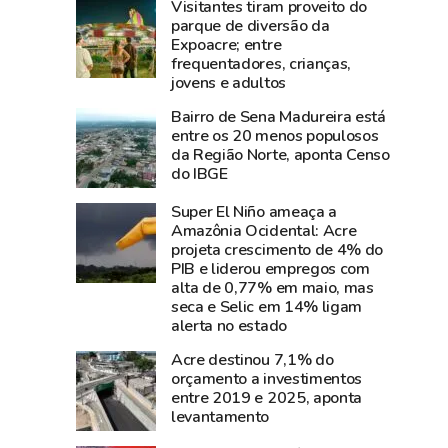
Visitantes tiram proveito do
aposta
e
parque de diversão da
em
diz
Expoacre; entre
Dia
que
frequentadores, crianças,
dos
show
jovens e adultos
Pais
da
Bairro de Sena Madureira está
aquecido
cantora
entre os 20 menos populosos
e
foi
da Região Norte, aponta Censo
do IBGE
66%
um
dos
dos
Super El Niño ameaça a
empresários
grandes
Amazônia Ocidental: Acre
esperam
sucesso
projeta crescimento de 4% do
PIB e liderou empregos com
aumento
da
alta de 0,77% em maio, mas
nas
Expoacre
seca e Selic em 14% ligam
vendas
2026
alerta no estado
Acre destinou 7,1% do
orçamento a investimentos
entre 2019 e 2025, aponta
levantamento