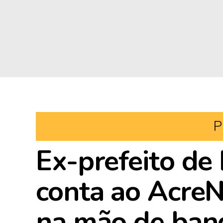
P
Ex-prefeito de
conta ao AcreN
na mão de band