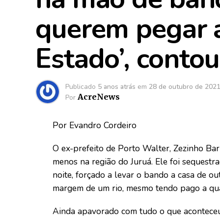
querem pegar 
Estado’, conto
Publicado
5 anos atrás
em
28 de outubro de 202
AcreNews
Por
Por Evandro Cordeiro
O ex-prefeito de Porto Walter, Zezinho Ba
menos na região do Juruá. Ele foi sequestra
noite, forçado a levar o bando a casa de o
margem de um rio, mesmo tendo pago a quan
Ainda apavorado com tudo o que aconteceu