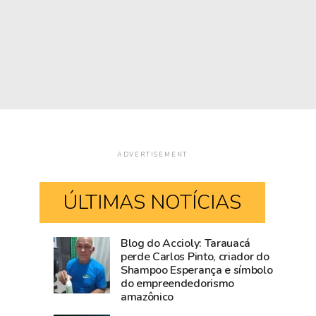
ADVERTISEMENT
ÚLTIMAS NOTÍCIAS
Blog do Accioly: Tarauacá
Comércio
Mailza
perde Carlos Pinto, criador do
Shampoo Esperança e símbolo
de
tieta
do empreendedorismo
Rio
Ana
amazônico
Branco
Castela