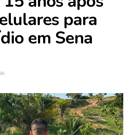
 15 anos após
elulares para
ídio em Sena
026