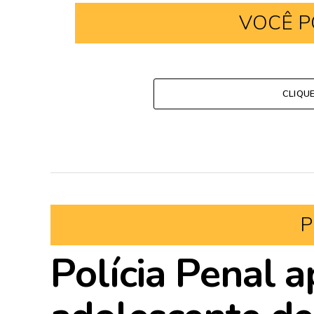
VOCÊ P
CLIQU
P
Polícia Penal 