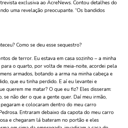
ntrevista exclusiva ao AcreNews. Contou detalhes do
zendo uma revelação preocupante. “Os bandidos
nteceu? Como se deu esse sequestro?
os de terror. Eu estava em casa sozinho – a minha
 para o quarto, por volta de meia-noite, acordei pela
omens armados, botando a arma na minha cabeça e
do, que eu tinha perdido. E aí eu levantei e
ue querem me matar? O que eu fiz? Eles disseram:
ro, se não der o que a gente quer. Daí meu irmão,
e pegaram e colocaram dentro do meu carro
edrosa. Entraram debaixo da capota do meu carro
rosa e chegaram lá bateram no portão e eles
 arma em cima da empregada, invadiram a casa do