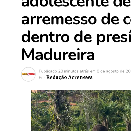
adolescente de
arremesso de c
dentro de pres
Madureira
Publicado
28 minutos atrás
em
8 de agosto de 2
Redação Acrenews
Por