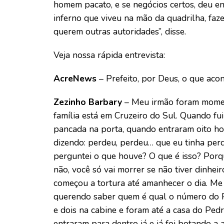
homem pacato, e se negócios certos, deu e
inferno que viveu na mão da quadrilha, fa
querem outras autoridades”, disse.
Veja nossa rápida entrevista:
AcreNews
– Prefeito, por Deus, o que aco
Zezinho Barbary
– Meu irmão foram moment
família está em Cruzeiro do Sul. Quando fui
pancada na porta, quando entraram oito h
dizendo: perdeu, perdeu… que eu tinha perdi
perguntei o que houve? O que é isso? Porq
não, você só vai morrer se não tiver dinhei
começou a tortura até amanhecer o dia. M
querendo saber quem é qual o número do P
e dois na cabine e foram até a casa do Ped
entraram para dentro já e já foi botando a