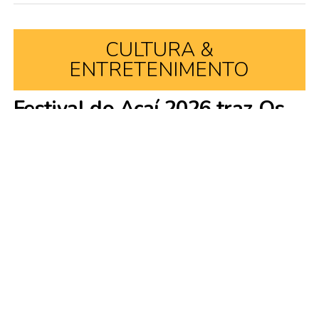
CULTURA &
ENTRETENIMENTO
Festival do Açaí 2026 traz Os
Barões da Pisadinha, Netto
Brito e João Lucas & Marcelo a
Feijó
Publicado
3 dias atrás
em
6 de agosto de 2026
Redação Acrenews
Por