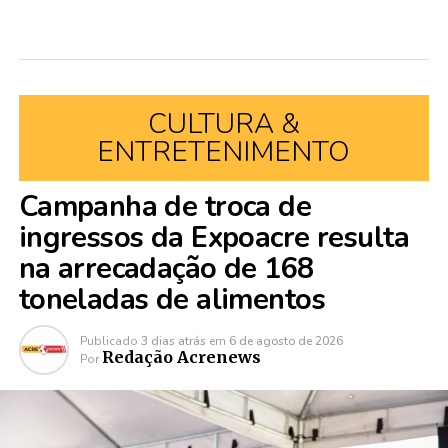
CULTURA &
ENTRETENIMENTO
Campanha de troca de
ingressos da Expoacre resulta
na arrecadação de 168
toneladas de alimentos
Publicado
3 dias atrás
em
6 de agosto de 2026
Redação Acrenews
Por