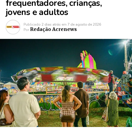
frequentadores, crianças,
jovens e adultos
Publicado
2 dias atrás
em
7 de agosto de 2026
Redação Acrenews
Por