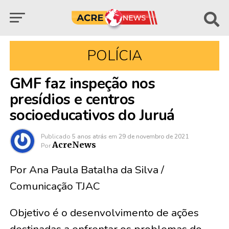
POLÍCIA
GMF faz inspeção nos
presídios e centros
socioeducativos do Juruá
Publicado
5 anos atrás
em
29 de novembro de 2021
AcreNews
Por
Por Ana Paula Batalha da Silva /
Comunicação TJAC
Objetivo é o desenvolvimento de ações