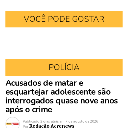
VOCÊ PODE GOSTAR
POLÍCIA
Acusados de matar e
esquartejar adolescente são
interrogados quase nove anos
após o crime
Publicado
2 dias atrás
em
7 de agosto de 2026
Redação Acrenews
Por