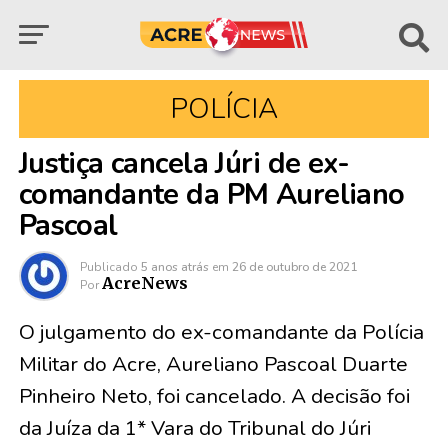
POLÍCIA
Justiça cancela Júri de ex-
comandante da PM Aureliano
Pascoal
Publicado
5 anos atrás
em
26 de outubro de 2021
AcreNews
Por
O julgamento do ex-comandante da Polícia
Militar do Acre, Aureliano Pascoal Duarte
Pinheiro Neto, foi cancelado. A decisão foi
da Juíza da 1* Vara do Tribunal do Júri