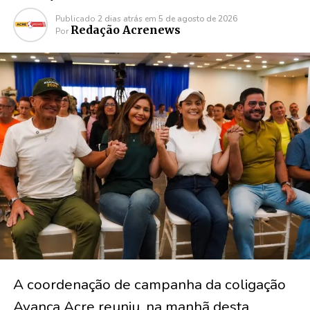
Publicado
2 dias atrás
em
5 de agosto de 2026
Redação Acrenews
Por
A coordenação de campanha da coligação
Avança Acre reuniu, na manhã desta