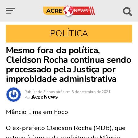
POLÍTICA
Mesmo fora da política,
Cleidson Rocha continua sendo
processado pela Justiça por
improbidade administrativa
Publicado
5 anos atrás
em
8 de setembro de 2021
AcreNews
Por
Mâncio Lima em Foco
O ex-prefeito Cleidson Rocha (MDB), que
esteve à frente da prefeitura de Mâncio