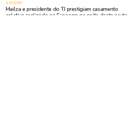
A SEGUIR
Mailza e presidente do TJ prestigiam casamento
coletivo realizado na Expoacre na noite desta sexta,
7
NÃO PERCA
TRE- aprova regularidade do MDB para disputar
vagas de deputado nas eleições no Acre
VOCÊ PODE GOSTAR
POLÍTICA