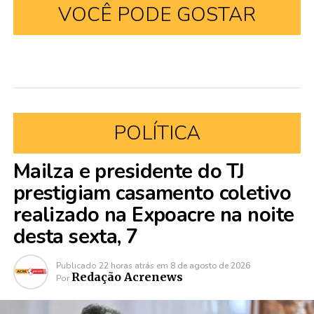
VOCÊ PODE GOSTAR
POLÍTICA
Mailza e presidente do TJ
prestigiam casamento coletivo
realizado na Expoacre na noite
desta sexta, 7
Publicado
22 horas atrás
em
8 de agosto de 2026
Redação Acrenews
Por