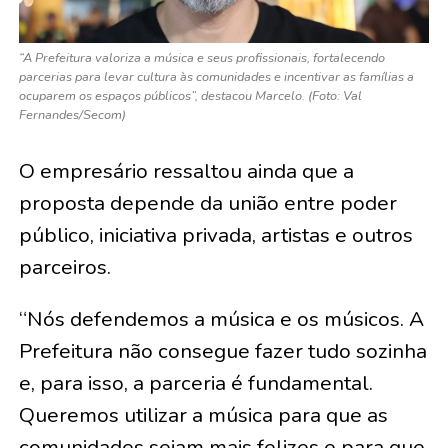
“A Prefeitura valoriza a música e seus profissionais, fortalecendo
parcerias para levar cultura às comunidades e incentivar as famílias a
ocuparem os espaços públicos”, destacou Marcelo. (Foto: Val
Fernandes/Secom)
O empresário ressaltou ainda que a
proposta depende da união entre poder
público, iniciativa privada, artistas e outros
parceiros.
“Nós defendemos a música e os músicos. A
Prefeitura não consegue fazer tudo sozinha
e, para isso, a parceria é fundamental.
Queremos utilizar a música para que as
comunidades sejam mais felizes e para que