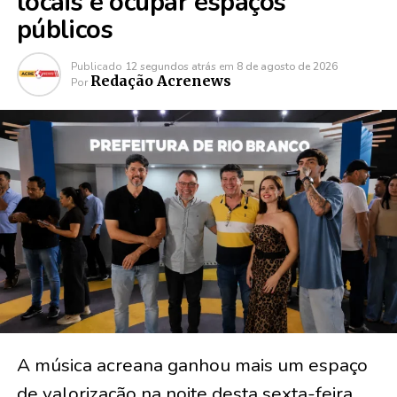
locais e ocupar espaços
públicos
Publicado
12 segundos atrás
em
8 de agosto de 2026
Redação Acrenews
Por
A música acreana ganhou mais um espaço
de valorização na noite desta sexta-feira